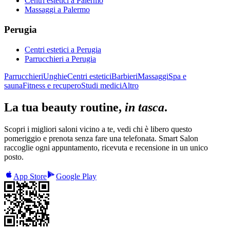
Centri estetici
a
Palermo
Massaggi
a
Palermo
Perugia
Centri estetici
a
Perugia
Parrucchieri
a
Perugia
Parrucchieri
Unghie
Centri estetici
Barbieri
Massaggi
Spa e
sauna
Fitness e recupero
Studi medici
Altro
La tua beauty routine,
in tasca
.
Scopri i migliori saloni vicino a te, vedi chi è libero questo
pomeriggio e prenota senza fare una telefonata. Smart Salon
raccoglie ogni appuntamento, ricevuta e recensione in un unico
posto.
App Store
Google Play