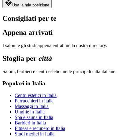
Usa la mia posizione
Consigliati per te
Appena arrivati
I saloni e gli studi appena entrati nella nostra directory.
Sfoglia per
città
Saloni, barbieri e centri estetici nelle principali città italiane.
Popolari in Italia
Centri estetici
in Italia
Parrucchieri
in Italia
Massaggi
in Italia
Unghie
in Italia
Spa e sauna
in Italia
Barbieri
in Italia
Fitness e recupero
in Italia
Studi medici
in Italia